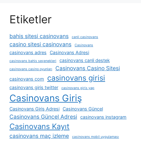
Etiketler
bahis sitesi casinovans
canli casinovans
casino sitesi casinovans
Casinovans
casinovans adres
Casinovans Adresi
casinovans canli destek
casinovans bahis seçenekleri
Casinovans Casino Sitesi
casinovans casino oyunları
casinovans girisi
casinovans com
casinovans giris twitter
casinovans giris yap
Casinovans Giriş
Casinovans Giriş Adresi
Casinovans Güncel
Casinovans Güncel Adresi
casinovans instagram
Casinovans Kayıt
casinovans maç izleme
casinovans mobil uygulaması