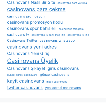
Casinovans Nasıl Bir Site
casinovans para yatirma
casinovans para çekme
casinovans promosyon
casinovans promosyon kodu
casinovans spor bahisleri
casinovans telegram
casinovans tv
casinovans tv canli maç izle
casinovans tv izle
Casinovans Twitter
casinovans whatsapp
casinovans yeni adres
Casinovans Yeni Giriş
Casinovans Üyelik
Casinovans Şikayet
giris casinovans
güncel casinovans
güncel adresi casinovans
kayit casinovans
mobil casinovans
twitter casinovans
yeni adresi casinovans