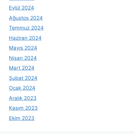
Eylül 2024
Ağustos 2024
Temmuz 2024
Haziran 2024
Mayıs 2024
Nisan 2024
Mart 2024
Şubat 2024
Ocak 2024
Aralık 2023
Kasım 2023
Ekim 2023