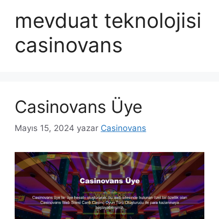
mevduat teknolojisi
casinovans
Casinovans Üye
Mayıs 15, 2024
yazar
Casinovans