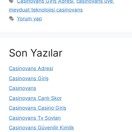
Casinovans Giriş Adresi
,
casinovans üye
,
mevduat teknolojisi casinovans
Yorum yap
Son Yazılar
Casinovans Adresi
Casinovans Giriş
Casinovans
Casinovans Canlı Skor
Casinovans Casino Giriş
Casinovans Tv Şovları
Casinovans Güvenilir Kimlik