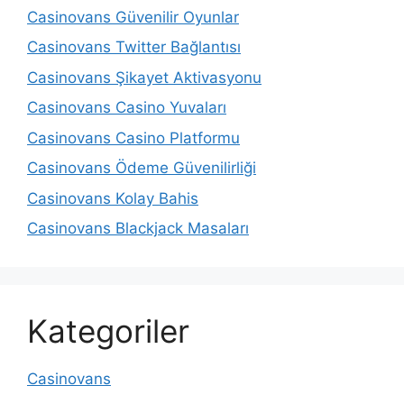
Casinovans Güvenilir Oyunlar
Casinovans Twitter Bağlantısı
Casinovans Şikayet Aktivasyonu
Casinovans Casino Yuvaları
Casinovans Casino Platformu
Casinovans Ödeme Güvenilirliği
Casinovans Kolay Bahis
Casinovans Blackjack Masaları
Kategoriler
Casinovans