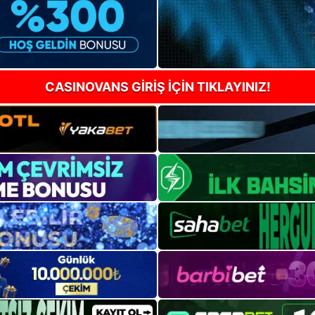
CASINOVANS GİRİŞ İÇİN TIKLAYINIZ!