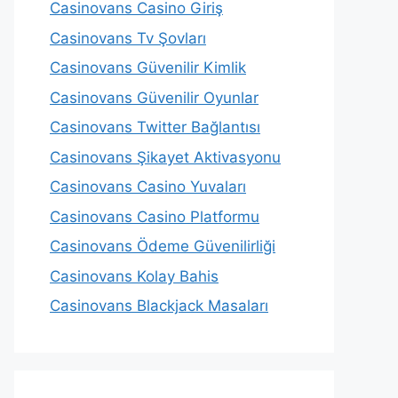
Casinovans Casino Giriş
Casinovans Tv Şovları
Casinovans Güvenilir Kimlik
Casinovans Güvenilir Oyunlar
Casinovans Twitter Bağlantısı
Casinovans Şikayet Aktivasyonu
Casinovans Casino Yuvaları
Casinovans Casino Platformu
Casinovans Ödeme Güvenilirliği
Casinovans Kolay Bahis
Casinovans Blackjack Masaları