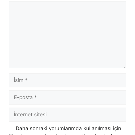
Yorum
İsim
E-
posta
İnternet
sitesi
Daha sonraki yorumlarımda kullanılması için