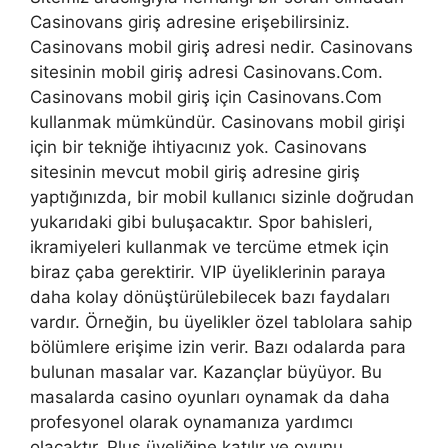
Casinovans giriş adresine erişebilirsiniz.
Casinovans mobil giriş adresi nedir. Casinovans
sitesinin mobil giriş adresi Casinovans.Com.
Casinovans mobil giriş için Casinovans.Com
kullanmak mümkündür. Casinovans mobil girişi
için bir tekniğe ihtiyacınız yok. Casinovans
sitesinin mevcut mobil giriş adresine giriş
yaptığınızda, bir mobil kullanıcı sizinle doğrudan
yukarıdaki gibi buluşacaktır. Spor bahisleri,
ikramiyeleri kullanmak ve tercüme etmek için
biraz çaba gerektirir. VIP üyeliklerinin paraya
daha kolay dönüştürülebilecek bazı faydaları
vardır. Örneğin, bu üyelikler özel tablolara sahip
bölümlere erişime izin verir. Bazı odalarda para
bulunan masalar var. Kazançlar büyüyor. Bu
masalarda casino oyunları oynamak da daha
profesyonel olarak oynamanıza yardımcı
olacaktır. Plus üyeliğine katılır ve oyunu