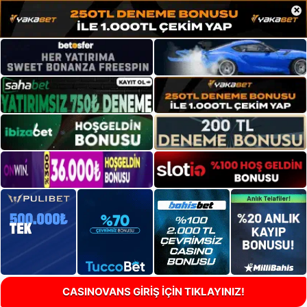
×
CASINOVANS GİRİŞ İÇİN TIKLAYINIZ!