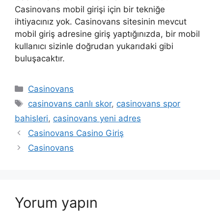
Casinovans mobil girişi için bir tekniğe
ihtiyacınız yok. Casinovans sitesinin mevcut
mobil giriş adresine giriş yaptığınızda, bir mobil
kullanıcı sizinle doğrudan yukarıdaki gibi
buluşacaktır.
Kategoriler
Casinovans
Etiketler
casinovans canlı skor
,
casinovans spor
bahisleri
,
casinovans yeni adres
Casinovans Casino Giriş
Casinovans
Yorum yapın