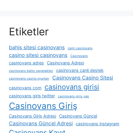
Etiketler
bahis sitesi casinovans
canli casinovans
casino sitesi casinovans
Casinovans
casinovans adres
Casinovans Adresi
casinovans canli destek
casinovans bahis seçenekleri
Casinovans Casino Sitesi
casinovans casino oyunları
casinovans girisi
casinovans com
casinovans giris twitter
casinovans giris yap
Casinovans Giriş
Casinovans Giriş Adresi
Casinovans Güncel
Casinovans Güncel Adresi
casinovans instagram
Casinovans Kayıt