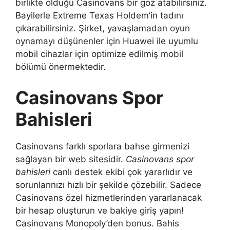
birlikte olduğu Casinovans bir göz atabilirsiniz.
Bayilerle Extreme Texas Holdem’in tadını
çıkarabilirsiniz. Şirket, yavaşlamadan oyun
oynamayı düşünenler için Huawei ile uyumlu
mobil cihazlar için optimize edilmiş mobil
bölümü önermektedir.
Casinovans Spor
Bahisleri
Casinovans farklı sporlara bahse girmenizi
sağlayan bir web sitesidir.
Casinovans spor
bahisleri
canlı destek ekibi çok yararlıdır ve
sorunlarınızı hızlı bir şekilde çözebilir. Sadece
Casinovans özel hizmetlerinden yararlanacak
bir hesap oluşturun ve bakiye giriş yapın!
Casinovans Monopoly’den bonus. Bahis