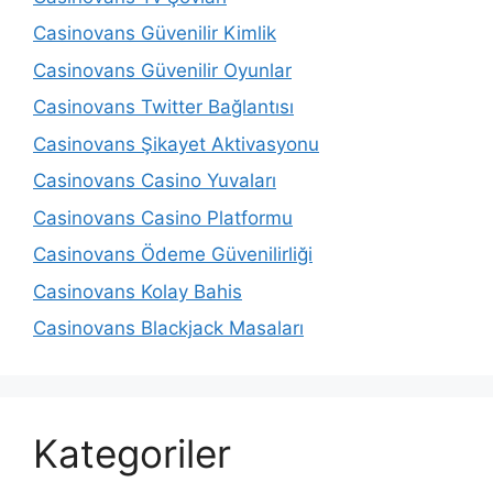
Casinovans Güvenilir Kimlik
Casinovans Güvenilir Oyunlar
Casinovans Twitter Bağlantısı
Casinovans Şikayet Aktivasyonu
Casinovans Casino Yuvaları
Casinovans Casino Platformu
Casinovans Ödeme Güvenilirliği
Casinovans Kolay Bahis
Casinovans Blackjack Masaları
Kategoriler