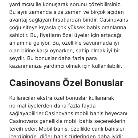
yardımcısı ile konuşarak sorunu çözebilirsiniz.
Bu aynı zamanda size zaman ve birçok açıdan
avantaj sağlayan fırsatlardan biridir. Casinovans
çoğu siteye kıyasla çok yüksek bahis oranlarına
sahiptir. Bu, fiyatların özel üyeler için artacağı
anlamına geliyor. Bu, özellikle savunmada iyi
olan birine karşı oynarken, sahip olmak iyi bir
şeydir. Bu bonuslar daha fazla para
kazanmanıza yardımcı olmak için kullanılabilir.
Casinovans Özel Bonuslar
Kullanıcılar ekstra özel bonuslar kullanarak
normal üyelerden daha fazla fayda
sağlayabilirler.Casinovans mobil bahis heyecanı.
Casinovans genellikle mobil bahis seçeneklerini
tercih eder. Mobil bahis, özellikle canlı bahisleri
içerdiğinde, diğer bahis türlerinden daha iyidir.