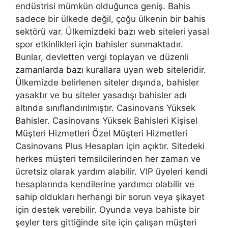
endüstrisi mümkün olduğunca geniş. Bahis
sadece bir ülkede değil, çoğu ülkenin bir bahis
sektörü var. Ülkemizdeki bazı web siteleri yasal
spor etkinlikleri için bahisler sunmaktadır.
Bunlar, devletten vergi toplayan ve düzenli
zamanlarda bazı kurallara uyan web siteleridir.
Ülkemizde belirlenen siteler dışında, bahisler
yasaktır ve bu siteler yasadışı bahisler adı
altında sınıflandırılmıştır. Casinovans Yüksek
Bahisler. Casinovans Yüksek Bahisleri Kişisel
Müşteri Hizmetleri Özel Müşteri Hizmetleri
Casinovans Plus Hesapları için açıktır. Sitedeki
herkes müşteri temsilcilerinden her zaman ve
ücretsiz olarak yardım alabilir. VIP üyeleri kendi
hesaplarında kendilerine yardımcı olabilir ve
sahip oldukları herhangi bir sorun veya şikayet
için destek verebilir. Oyunda veya bahiste bir
şeyler ters gittiğinde site için çalışan müşteri