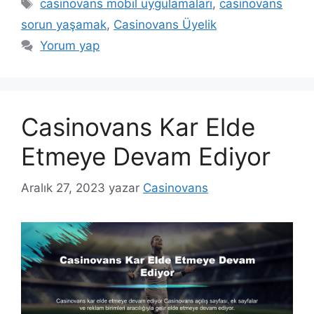
Etiketler
casinovans mobil uygulamaları
,
casinovans
sorun yaşamak
,
Casinovans Üyelik
Yorum yap
Casinovans Kar Elde
Etmeye Devam Ediyor
Aralık 27, 2023
yazar
Casinovans