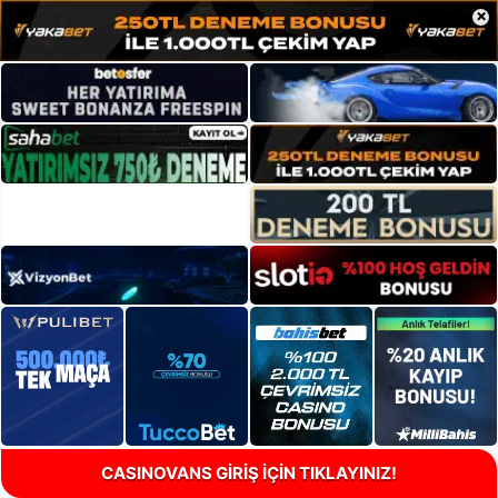
×
CASINOVANS GİRİŞ İÇİN TIKLAYINIZ!