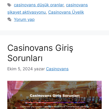
Etiketler
casinovans düşük oranlar
,
casinovans
şikayet aktivasyonu
,
Casinovans Üyelik
Yorum yap
Casinovans Giriş
Sorunları
Ekim 5, 2024
yazar
Casinovans