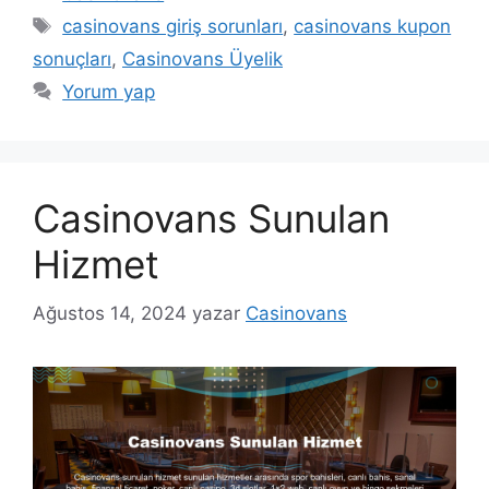
Etiketler
casinovans giriş sorunları
,
casinovans kupon
sonuçları
,
Casinovans Üyelik
Yorum yap
Casinovans Sunulan
Hizmet
Ağustos 14, 2024
yazar
Casinovans