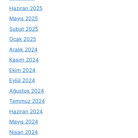
Haziran 2025
Mayıs 2025
Şubat 2025
Ocak 2025
Aralık 2024
Kasım 2024
Ekim 2024
Eylül 2024
Ağustos 2024
Temmuz 2024
Haziran 2024
Mayıs 2024
Nisan 2024