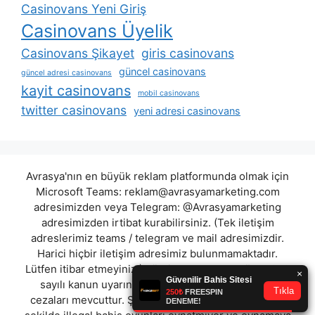
Casinovans Yeni Giriş
Casinovans Üyelik
Casinovans Şikayet
giris casinovans
güncel casinovans
güncel adresi casinovans
kayit casinovans
mobil casinovans
twitter casinovans
yeni adresi casinovans
Avrasya'nın en büyük reklam platformunda olmak için
Microsoft Teams:
reklam@avrasyamarketing.com
adresimizden veya Telegram: @Avrasyamarketing
adresimizden irtibat kurabilirsiniz. (Tek iletişim
adreslerimiz teams / telegram ve mail adresimizdir.
Harici hiçbir iletişim adresimiz bulunmamaktadır.
Lütfen itibar etmeyiniz.) Türkiye yasalarına göre 7258
sayılı kanun uyarınca yasa dışı bahis oynamanın
cezaları mevcuttur. Şu an bulunduğunuz site hiç bir