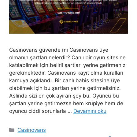
Casinovans güvende mi Casinovans üye
olmanın şartları nelerdir? Canlı bir oyun sitesine
katılabilmek için belirli şartları yerine getirmeniz
gerekmektedir. Casinovans kayıt olma kuralları
kamuya açıklandı. Bir canlı bahis sitesine üye
olabilmek için bu şartları yerine getirmelisiniz.
Aslında sizi en çok ayıran şey bu. Oyuncu bu
şartları yerine getirmezse hem krupiye hem de
oyuncu ciddi sorunlarla …
Devamını oku
Kategoriler
Casinovans