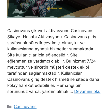
Casinovans şikayet aktivasyonu Casinovans
Şikayet Hesabı Aktivasyonu. Casinovans giriş
sayfası bir süredir çevrimiçi olmuştur ve
kullanıcılarına ayrıntılı hizmetler sunmaktadır.
Site kullanıcılar için eğlencelidir. Site,
eğlenmenize yardımcı olabilir. Bu hizmet 7/24
mevcuttur ve şirketin müşteri destek ekibi
tarafından sağlanmaktadır. Kullanıcılar
Casinovans giriş destek hizmeti ile sitede daha
kolay hareket edebilirler. Herhangi bir
sorununuz varsa, yardım almak …
Devamını oku
Kategoriler
Casinovans