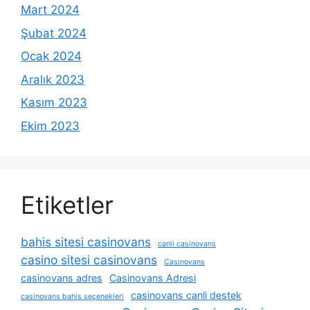
Mart 2024
Şubat 2024
Ocak 2024
Aralık 2023
Kasım 2023
Ekim 2023
Etiketler
bahis sitesi casinovans
canli casinovans
casino sitesi casinovans
Casinovans
casinovans adres
Casinovans Adresi
casinovans canli destek
casinovans bahis seçenekleri