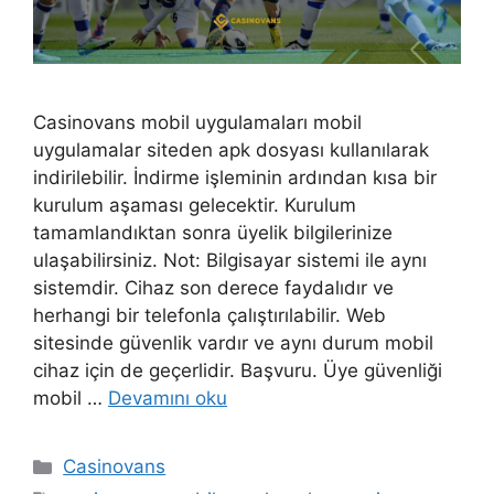
Casinovans mobil uygulamaları mobil
uygulamalar siteden apk dosyası kullanılarak
indirilebilir. İndirme işleminin ardından kısa bir
kurulum aşaması gelecektir. Kurulum
tamamlandıktan sonra üyelik bilgilerinize
ulaşabilirsiniz. Not: Bilgisayar sistemi ile aynı
sistemdir. Cihaz son derece faydalıdır ve
herhangi bir telefonla çalıştırılabilir. Web
sitesinde güvenlik vardır ve aynı durum mobil
cihaz için de geçerlidir. Başvuru. Üye güvenliği
mobil …
Devamını oku
Kategoriler
Casinovans