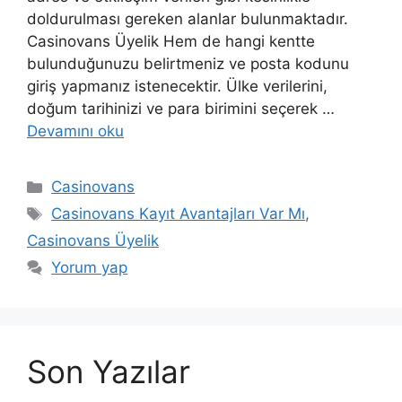
doldurulması gereken alanlar bulunmaktadır.
Casinovans Üyelik Hem de hangi kentte
bulunduğunuzu belirtmeniz ve posta kodunu
giriş yapmanız istenecektir. Ülke verilerini,
doğum tarihinizi ve para birimini seçerek …
Devamını oku
Kategoriler
Casinovans
Etiketler
Casinovans Kayıt Avantajları Var Mı
,
Casinovans Üyelik
Yorum yap
Son Yazılar