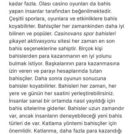
kadar fazla. Olası casino oyunları da bahis
yapan insanlar tarafından beğenilmektedir.
Çeşitli sporlara, oyunlara ve etkinliklere bahis
koyabilirler. Bahisçiler her zamankinden daha iyi
bilinen ve popüler.
Casinovans spor bahisleri
şikayet aktivasyonu
sitesi her zaman en son
bahis seçeneklerine sahiptir. Birçok kişi
bahislerden para kazanmanın en iyi yolunu
bulmak istiyor. Başkalarının para kazanmasına
izin veren ve parayı hesaplarında tutan
bahisçiler. Daha sonra oyunun sonucuna
bahisler koyabilirler. Bahisleri her zaman, her
yere ve günün her saatini yerleştirebilirsiniz.
İnsanlar sanal bir ortamda nasıl yayıldığı için
bahis sitelerine giderler. Bahisler uzun zamandır
var, ancak insanların deneyebileceği yeni bahis
türleri de var. Katlama yöntemi bahisçiler için
önemlidir. Katlanma, daha fazla para kazandığı