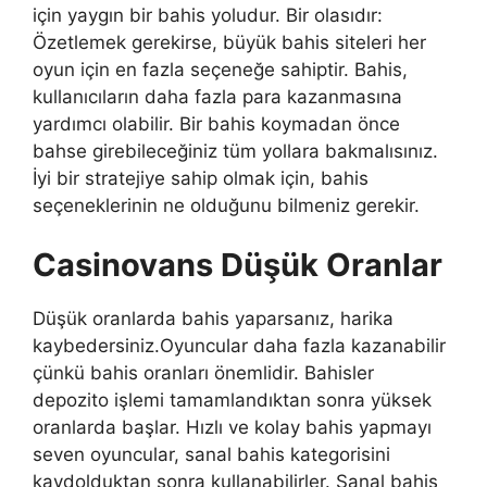
için yaygın bir bahis yoludur. Bir olasıdır:
Özetlemek gerekirse, büyük bahis siteleri her
oyun için en fazla seçeneğe sahiptir. Bahis,
kullanıcıların daha fazla para kazanmasına
yardımcı olabilir. Bir bahis koymadan önce
bahse girebileceğiniz tüm yollara bakmalısınız.
İyi bir stratejiye sahip olmak için, bahis
seçeneklerinin ne olduğunu bilmeniz gerekir.
Casinovans Düşük Oranlar
Düşük oranlarda bahis yaparsanız, harika
kaybedersiniz.Oyuncular daha fazla kazanabilir
çünkü bahis oranları önemlidir. Bahisler
depozito işlemi tamamlandıktan sonra yüksek
oranlarda başlar. Hızlı ve kolay bahis yapmayı
seven oyuncular, sanal bahis kategorisini
kaydolduktan sonra kullanabilirler. Sanal bahis