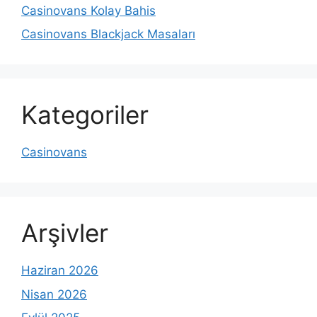
Casinovans Kolay Bahis
Casinovans Blackjack Masaları
Kategoriler
Casinovans
Arşivler
Haziran 2026
Nisan 2026