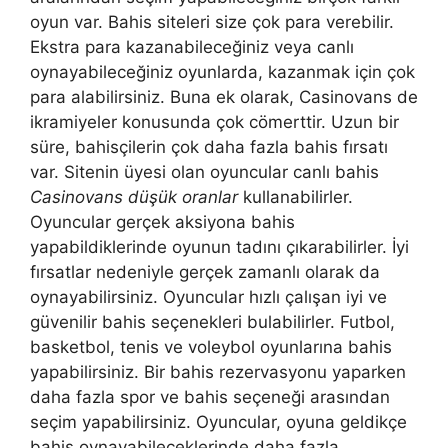
oyun var. Bahis siteleri size çok para verebilir.
Ekstra para kazanabileceğiniz veya canlı
oynayabileceğiniz oyunlarda, kazanmak için çok
para alabilirsiniz. Buna ek olarak, Casinovans de
ikramiyeler konusunda çok cömerttir. Uzun bir
süre, bahisçilerin çok daha fazla bahis fırsatı
var. Sitenin üyesi olan oyuncular canlı bahis
Casinovans düşük oranlar
kullanabilirler.
Oyuncular gerçek aksiyona bahis
yapabildiklerinde oyunun tadını çıkarabilirler. İyi
fırsatlar nedeniyle gerçek zamanlı olarak da
oynayabilirsiniz. Oyuncular hızlı çalışan iyi ve
güvenilir bahis seçenekleri bulabilirler. Futbol,
basketbol, tenis ve voleybol oyunlarına bahis
yapabilirsiniz. Bir bahis rezervasyonu yaparken
daha fazla spor ve bahis seçeneği arasından
seçim yapabilirsiniz. Oyuncular, oyuna geldikçe
bahis oynayabileceklerinde daha fazla