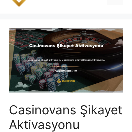
Casinovans Şikayet
Aktivasyonu