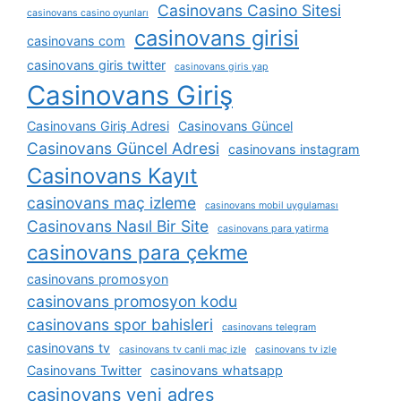
Casinovans Casino Sitesi
casinovans casino oyunları
casinovans girisi
casinovans com
casinovans giris twitter
casinovans giris yap
Casinovans Giriş
Casinovans Giriş Adresi
Casinovans Güncel
Casinovans Güncel Adresi
casinovans instagram
Casinovans Kayıt
casinovans maç izleme
casinovans mobil uygulaması
Casinovans Nasıl Bir Site
casinovans para yatirma
casinovans para çekme
casinovans promosyon
casinovans promosyon kodu
casinovans spor bahisleri
casinovans telegram
casinovans tv
casinovans tv canli maç izle
casinovans tv izle
Casinovans Twitter
casinovans whatsapp
casinovans yeni adres