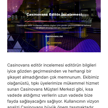
Casinovans editör incelemesi editörün bilgileri
iyice gözden geçirmesinden ve herhangi bir
şikayet almadığından çok memnunum. Ekibimiz
olağanüstü, tıpkı üyelerimize mükemmel hizmet
sunan Casinovans Müşteri Merkezi gibi, kısa
vadede aldığımız verilerin uzun vadede bize
fayda sağlayacağını sağlıyor. Kullanıcının vizyon
analizi Casinovans büyük önem taşımaktadır.