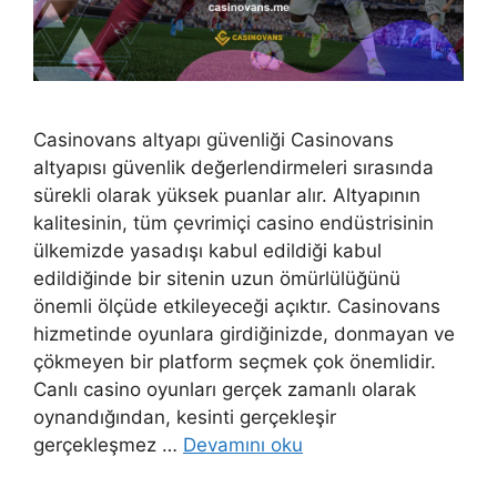
Casinovans altyapı güvenliği Casinovans
altyapısı güvenlik değerlendirmeleri sırasında
sürekli olarak yüksek puanlar alır. Altyapının
kalitesinin, tüm çevrimiçi casino endüstrisinin
ülkemizde yasadışı kabul edildiği kabul
edildiğinde bir sitenin uzun ömürlülüğünü
önemli ölçüde etkileyeceği açıktır. Casinovans
hizmetinde oyunlara girdiğinizde, donmayan ve
çökmeyen bir platform seçmek çok önemlidir.
Canlı casino oyunları gerçek zamanlı olarak
oynandığından, kesinti gerçekleşir
gerçekleşmez …
Devamını oku