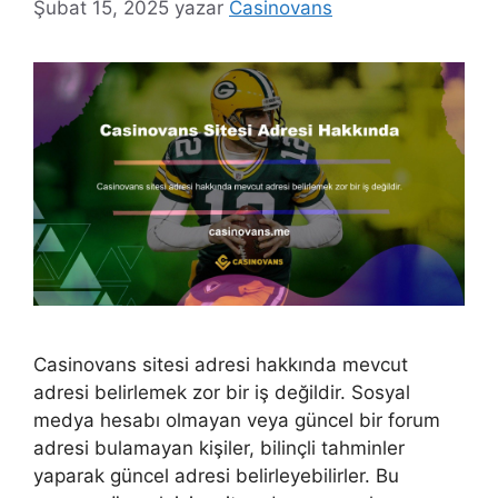
Şubat 15, 2025
yazar
Casinovans
Casinovans sitesi adresi hakkında mevcut
adresi belirlemek zor bir iş değildir. Sosyal
medya hesabı olmayan veya güncel bir forum
adresi bulamayan kişiler, bilinçli tahminler
yaparak güncel adresi belirleyebilirler. Bu