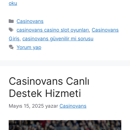
oku
Kategoriler
Casinovans
Etiketler
casinovans casino slot oyunları
,
Casinovans
Giriş
,
casinovans güvenilir mi sorusu
Yorum yap
Casinovans Canlı
Destek Hizmeti
Mayıs 15, 2025
yazar
Casinovans