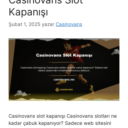
Kapanışı
Şubat 1, 2025
yazar
Casinovans
Casinovans slot kapanışı Casinovans slotları ne
kadar çabuk kapanıyor? Sadece web sitesini