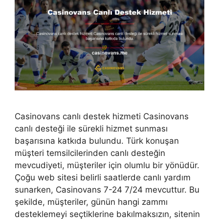
Casinovans canlı destek hizmeti Casinovans
canlı desteği ile sürekli hizmet sunması
başarısına katkıda bulundu. Türk konuşan
müşteri temsilcilerinden canlı desteğin
mevcudiyeti, müşteriler için olumlu bir yönüdür.
Çoğu web sitesi belirli saatlerde canlı yardım
sunarken, Casinovans 7-24 7/24 mevcuttur. Bu
şekilde, müşteriler, günün hangi zammı
desteklemeyi seçtiklerine bakılmaksızın, sitenin