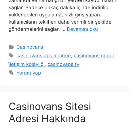
zamanda ve herhangi bir yerden kaydolmalarını
sağlar. Sadece birkaç dakika içinde indirilip
yüklenebilen uygulama, hızlı giriş yapan
kullanıcıların teklifleri daha verimli bir şekilde
göndermelerini sağlar. …
Devamını oku
Kategoriler
Casinovans
Etiketler
casinovans apk i̇ndirme
,
casinovans mobil
i̇letişim kolaylığı
,
casinovans tv
Yorum yap
Casinovans Sitesi
Adresi Hakkında