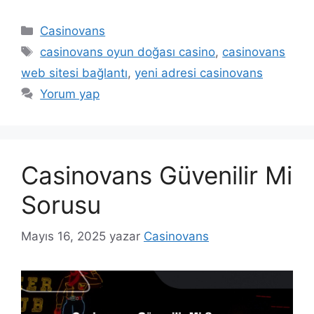
Kategoriler
Casinovans
Etiketler
casinovans oyun doğası casino
,
casinovans
web sitesi bağlantı
,
yeni adresi casinovans
Yorum yap
Casinovans Güvenilir Mi
Sorusu
Mayıs 16, 2025
yazar
Casinovans