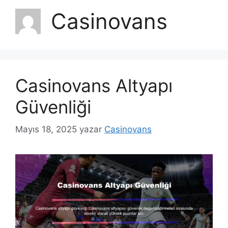
Casinovans
Casinovans Altyapı
Güvenliği
Mayıs 18, 2025
yazar
Casinovans