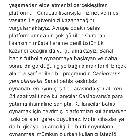
yaşamadan elde etmenizi gerçekleştiren
platformun Curacao lisansıyla hizmet vermesi
vasıtası ile güveninizi kazanacağını
vurgulamaktayız. Avrupa odaklı bahis
platformlarında en çok görülen Curacao
lisansının müşterilere ne denli üstünlük
kazandıracağını da vurgulamaktayız. Sanal
bahis futbolla oynanmaya başlayan ve daha
sonra da gördüğü ilgiye bağlı olarak farklı birçok
alanda sarf edilen bir programdır.
Casinovans
yeni olanaklar
Sanal bahis kesintisiz
oynanabilen oyun çeşitleri arasında yer alırken
24 saat vaktinde kullanıcılar Casinovans’e para
yatırma ihtimaline sahiptir. Kullanıcılar bahis
oynamak için çevrimiçi platformları kullanırlarken
fiziki bir alan gerek duyulmaz. Mobil cihazlar ya
da bilgisayarlar aracılığı ile bu tür oyunların
oynanması mümkün olurken kullanıcı istediği