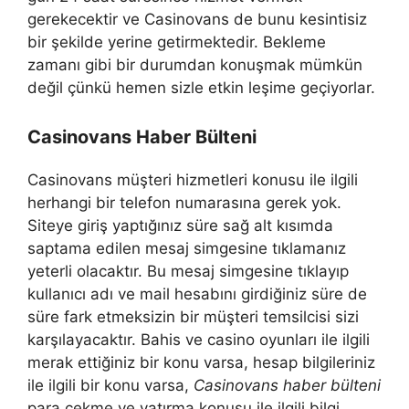
gerekecektir ve Casinovans de bunu kesintisiz
bir şekilde yerine getirmektedir. Bekleme
zamanı gibi bir durumdan konuşmak mümkün
değil çünkü hemen sizle etkin leşime geçiyorlar.
Casinovans Haber Bülteni
Casinovans müşteri hizmetleri konusu ile ilgili
herhangi bir telefon numarasına gerek yok.
Siteye giriş yaptığınız süre sağ alt kısımda
saptama edilen mesaj simgesine tıklamanız
yeterli olacaktır. Bu mesaj simgesine tıklayıp
kullanıcı adı ve mail hesabını girdiğiniz süre de
süre fark etmeksizin bir müşteri temsilcisi sizi
karşılayacaktır. Bahis ve casino oyunları ile ilgili
merak ettiğiniz bir konu varsa, hesap bilgileriniz
ile ilgili bir konu varsa,
Casinovans haber bülteni
para çekme ve yatırma konusu ile ilgili bilgi