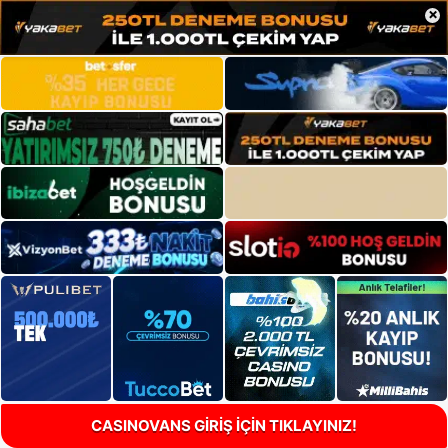
×
CASINOVANS GİRİŞ İÇİN TIKLAYINIZ!