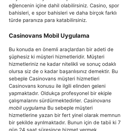
eğlencenin içine dahil olabilirsiniz. Casino, spor
bahisleri, e spor bahisleri ve daha birçok farklı
türde paranıza para katabilirsiniz.
Casinovans Mobil Uygulama
Bu konuda en önemli araçlardan bir adeti de
şüphesiz ki müşteri hizmetleridir. Müşteri
hizmetleriniz ne kadar nitelikli ve sonuç odaklı
olursa siz de o kadar başarılısınız demektir. Bu
sebeple Casinovans müşteri hizmetleri
Casinovans konusu ile ilgili elinden geleni
yapmaktadır. Oldukça profesyonel bir ekiple
çalışmalarını sürdürmektedirler.
Casinovans
mobil uygulama
Bu sebeple müşteri
hizmetlerine yazan bir fert yinel olarak memnun
bir şekilde ayrılmaktadır. Bunun için de tabii ki 7
gün 24 saat süresince hizmet vermek