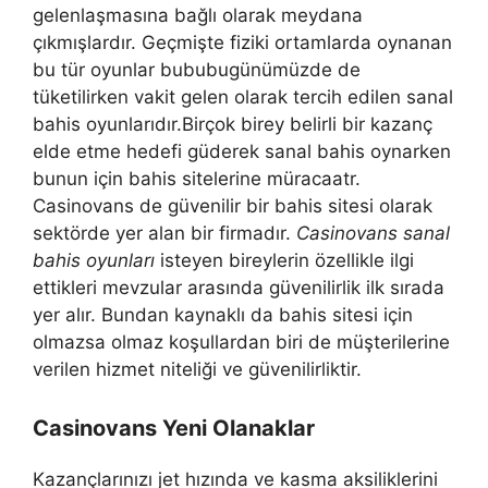
gelenlaşmasına bağlı olarak meydana
çıkmışlardır. Geçmişte fiziki ortamlarda oynanan
bu tür oyunlar bububugünümüzde de
tüketilirken vakit gelen olarak tercih edilen sanal
bahis oyunlarıdır.Birçok birey belirli bir kazanç
elde etme hedefi güderek sanal bahis oynarken
bunun için bahis sitelerine müracaatr.
Casinovans de güvenilir bir bahis sitesi olarak
sektörde yer alan bir firmadır.
Casinovans sanal
bahis oyunları
isteyen bireylerin özellikle ilgi
ettikleri mevzular arasında güvenilirlik ilk sırada
yer alır. Bundan kaynaklı da bahis sitesi için
olmazsa olmaz koşullardan biri de müşterilerine
verilen hizmet niteliği ve güvenilirliktir.
Casinovans Yeni Olanaklar
Kazançlarınızı jet hızında ve kasma aksiliklerini