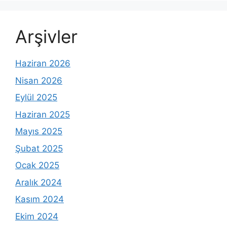
Arşivler
Haziran 2026
Nisan 2026
Eylül 2025
Haziran 2025
Mayıs 2025
Şubat 2025
Ocak 2025
Aralık 2024
Kasım 2024
Ekim 2024