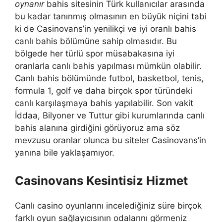
oynanır
bahis sitesinin Türk kullanıcılar arasında
bu kadar tanınmış olmasının en büyük niçini tabi
ki de Casinovans’in yenilikçi ve iyi oranlı bahis
canlı bahis bölümüne sahip olmasıdır. Bu
bölgede her türlü spor müsabakasına iyi
oranlarla canlı bahis yapılması mümkün olabilir.
Canlı bahis bölümünde futbol, basketbol, tenis,
formula 1, golf ve daha birçok spor türündeki
canlı karşılaşmaya bahis yapılabilir. Son vakit
İddaa, Bilyoner ve Tuttur gibi kurumlarında canlı
bahis alanına girdiğini görüyoruz ama söz
mevzusu oranlar olunca bu siteler Casinovans’in
yanına bile yaklaşamıyor.
Casinovans Kesintisiz Hizmet
Canlı casino oyunlarını incelediğiniz süre birçok
farklı oyun sağlayıcısının odalarını görmeniz