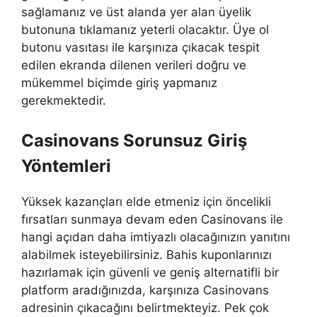
sağlamanız ve üst alanda yer alan üyelik
butonuna tıklamanız yeterli olacaktır. Üye ol
butonu vasıtası ile karşınıza çıkacak tespit
edilen ekranda dilenen verileri doğru ve
mükemmel biçimde giriş yapmanız
gerekmektedir.
Casinovans Sorunsuz Giriş
Yöntemleri
Yüksek kazançları elde etmeniz için öncelikli
fırsatları sunmaya devam eden Casinovans ile
hangi açıdan daha imtiyazlı olacağınızın yanıtını
alabilmek isteyebilirsiniz. Bahis kuponlarınızı
hazırlamak için güvenli ve geniş alternatifli bir
platform aradığınızda, karşınıza Casinovans
adresinin çıkacağını belirtmekteyiz. Pek çok