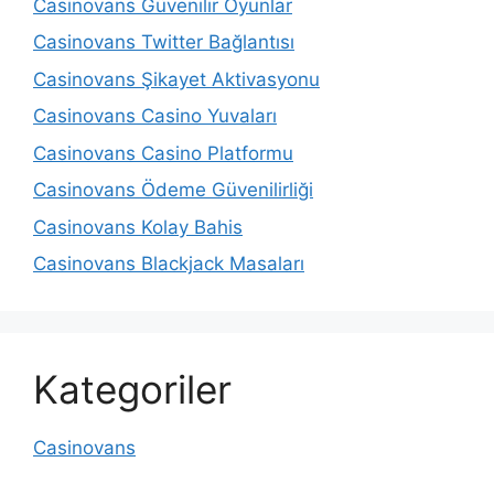
Casinovans Güvenilir Oyunlar
Casinovans Twitter Bağlantısı
Casinovans Şikayet Aktivasyonu
Casinovans Casino Yuvaları
Casinovans Casino Platformu
Casinovans Ödeme Güvenilirliği
Casinovans Kolay Bahis
Casinovans Blackjack Masaları
Kategoriler
Casinovans