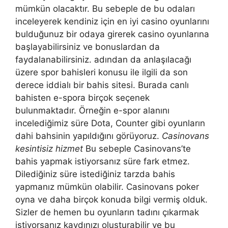
mümkün olacaktır. Bu sebeple de bu odaları
inceleyerek kendiniz için en iyi casino oyunlarını
bulduğunuz bir odaya girerek casino oyunlarına
başlayabilirsiniz ve bonuslardan da
faydalanabilirsiniz. adından da anlaşılacağı
üzere spor bahisleri konusu ile ilgili da son
derece iddialı bir bahis sitesi. Burada canlı
bahisten e-spora birçok seçenek
bulunmaktadır. Örneğin e-spor alanını
incelediğimiz süre Dota, Counter gibi oyunların
dahi bahsinin yapıldığını görüyoruz.
Casinovans
kesintisiz hizmet
Bu sebeple Casinovans’te
bahis yapmak istiyorsanız süre fark etmez.
Dilediğiniz süre istediğiniz tarzda bahis
yapmanız mümkün olabilir. Casinovans poker
oyna ve daha birçok konuda bilgi vermiş olduk.
Sizler de hemen bu oyunların tadını çıkarmak
istiyorsanız kaydınızı oluşturabilir ve bu