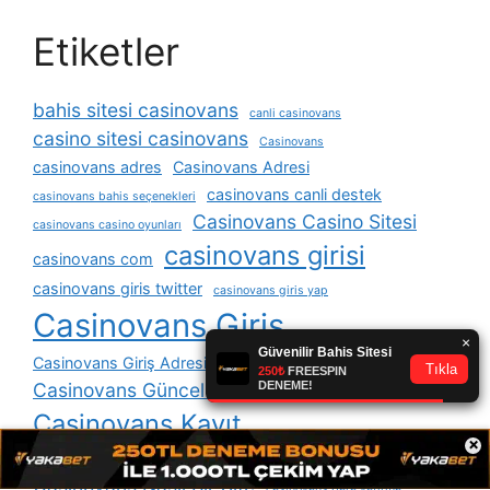
Etiketler
bahis sitesi casinovans
canli casinovans
casino sitesi casinovans
Casinovans
casinovans adres
Casinovans Adresi
casinovans canli destek
casinovans bahis seçenekleri
Casinovans Casino Sitesi
casinovans casino oyunları
casinovans girisi
casinovans com
casinovans giris twitter
casinovans giris yap
Casinovans Giriş
Casinovans Giriş Adresi
Casinovans Güncel
Casinovans Güncel Adresi
casinovans instagram
Casinovans Kayıt
×
casinovans maç izleme
casinovans mobil uygulaması
Casinovans Nasıl Bir Site
casinovans para yatirma