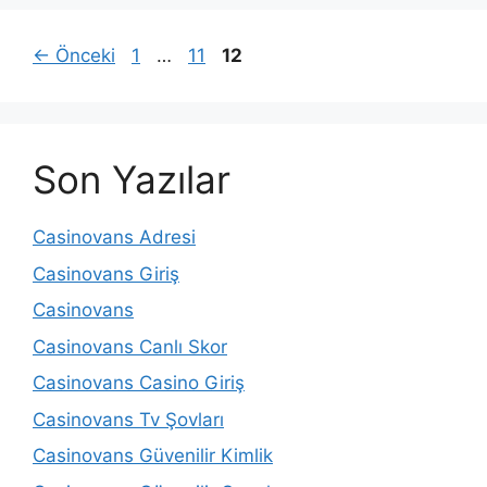
Sayfa
Sayfa
Sayfa
←
Önceki
1
…
11
12
Son Yazılar
Casinovans Adresi
Casinovans Giriş
Casinovans
Casinovans Canlı Skor
Casinovans Casino Giriş
Casinovans Tv Şovları
Casinovans Güvenilir Kimlik