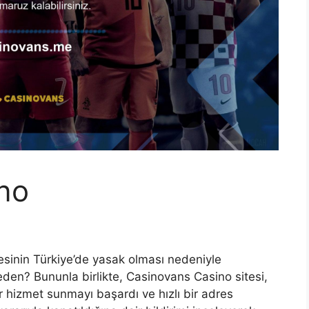
no
sinin Türkiye’de yasak olması nedeniyle
den? Bununla birlikte, Casinovans Casino sitesi,
ir hizmet sunmayı başardı ve hızlı bir adres