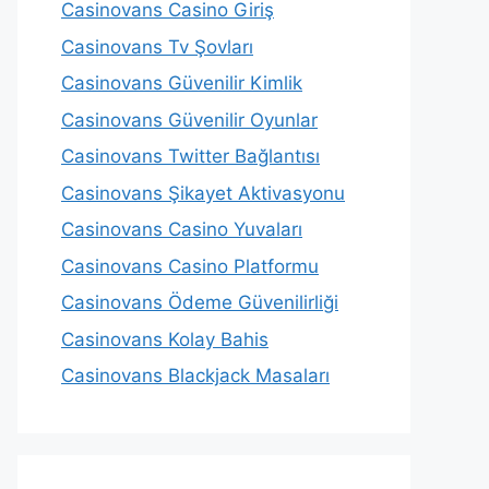
Casinovans Casino Giriş
Casinovans Tv Şovları
Casinovans Güvenilir Kimlik
Casinovans Güvenilir Oyunlar
Casinovans Twitter Bağlantısı
Casinovans Şikayet Aktivasyonu
Casinovans Casino Yuvaları
Casinovans Casino Platformu
Casinovans Ödeme Güvenilirliği
Casinovans Kolay Bahis
Casinovans Blackjack Masaları