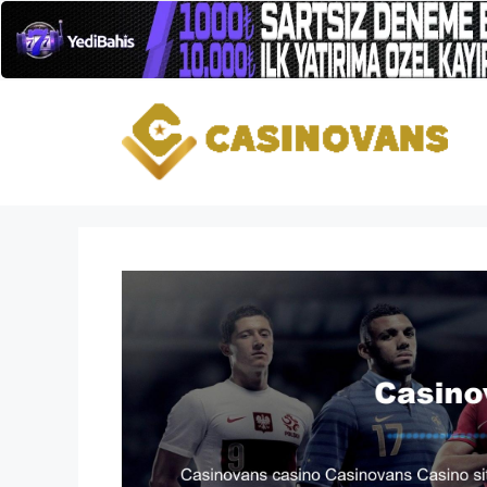
İçeriğe
atla