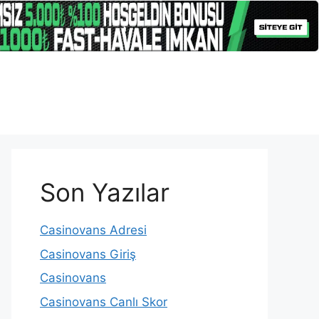
Son Yazılar
Casinovans Adresi
Casinovans Giriş
Casinovans
Casinovans Canlı Skor