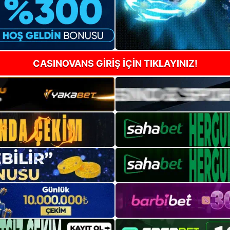
CASINOVANS GİRİŞ İÇİN TIKLAYINIZ!