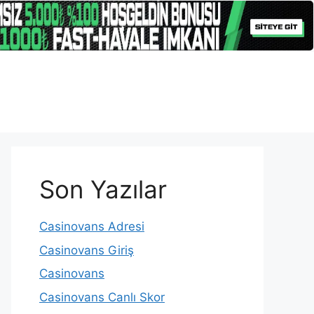
Son Yazılar
Casinovans Adresi
Casinovans Giriş
Casinovans
Casinovans Canlı Skor