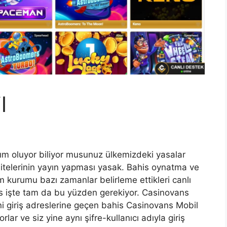
l
m oluyor biliyor musunuz ülkemizdeki yasalar
 sitelerinin yayın yapması yasak. Bahis oynatma ve
m kurumu bazı zamanlar belirleme ettikleri canlı
es işte tam da bu yüzden gerekiyor. Casinovans
yeni giriş adreslerine geçen bahis Casinovans Mobil
orlar ve siz yine aynı şifre-kullanıcı adıyla giriş