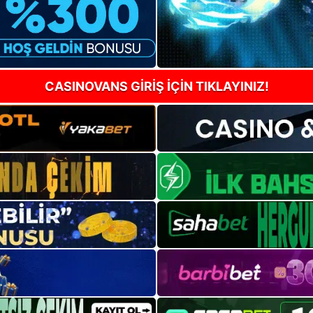
CASINOVANS GİRİŞ İÇİN TIKLAYINIZ!