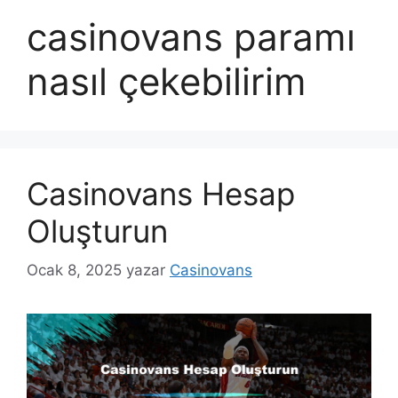
casinovans paramı
nasıl çekebilirim
Casinovans Hesap
Oluşturun
Ocak 8, 2025
yazar
Casinovans