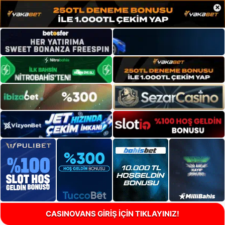
×
CASINOVANS GİRİŞ İÇİN TIKLAYINIZ!