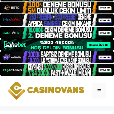
İçeriğe
atla
Menü