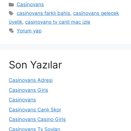
Kategoriler
Casinovans
Etiketler
casinovans farklı bahis
,
casinovans gelecek
üyelik
,
casinovans tv canli maç izle
Yorum yap
Son Yazılar
Casinovans Adresi
Casinovans Giriş
Casinovans
Casinovans Canlı Skor
Casinovans Casino Giriş
Casinovans Tv Şovları