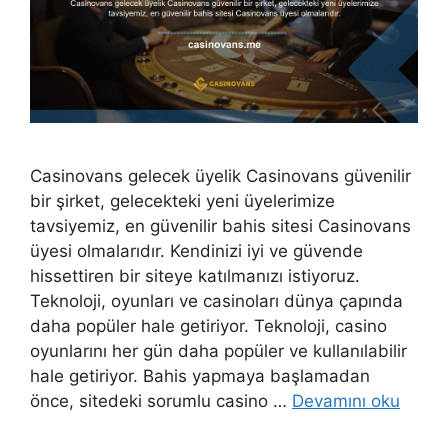
Casinovans gelecek üyelik Casinovans güvenilir
bir şirket, gelecekteki yeni üyelerimize
tavsiyemiz, en güvenilir bahis sitesi Casinovans
üyesi olmalarıdır. Kendinizi iyi ve güvende
hissettiren bir siteye katılmanızı istiyoruz.
Teknoloji, oyunları ve casinoları dünya çapında
daha popüler hale getiriyor. Teknoloji, casino
oyunlarını her gün daha popüler ve kullanılabilir
hale getiriyor. Bahis yapmaya başlamadan
önce, sitedeki sorumlu casino …
Devamını oku