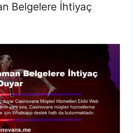
 Belgelere İhtiyaç