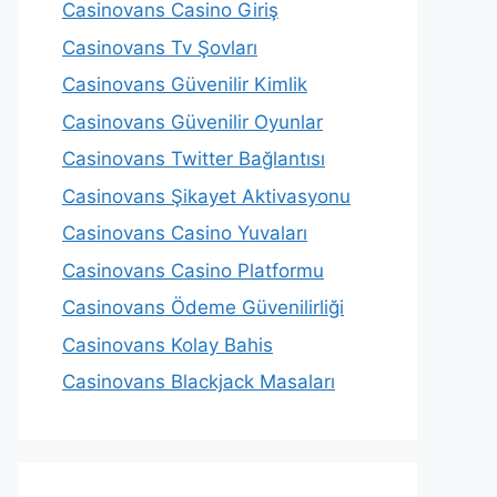
Casinovans Casino Giriş
Casinovans Tv Şovları
Casinovans Güvenilir Kimlik
Casinovans Güvenilir Oyunlar
Casinovans Twitter Bağlantısı
Casinovans Şikayet Aktivasyonu
Casinovans Casino Yuvaları
Casinovans Casino Platformu
Casinovans Ödeme Güvenilirliği
Casinovans Kolay Bahis
Casinovans Blackjack Masaları