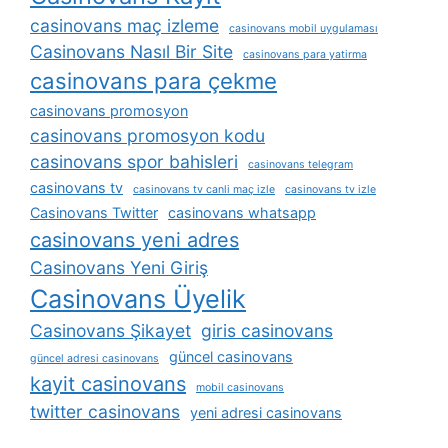
casinovans maç izleme
casinovans mobil uygulaması
Casinovans Nasıl Bir Site
casinovans para yatirma
casinovans para çekme
casinovans promosyon
casinovans promosyon kodu
casinovans spor bahisleri
casinovans telegram
casinovans tv
casinovans tv canli maç izle
casinovans tv izle
Casinovans Twitter
casinovans whatsapp
casinovans yeni adres
Casinovans Yeni Giriş
Casinovans Üyelik
Casinovans Şikayet
giris casinovans
güncel casinovans
güncel adresi casinovans
kayit casinovans
mobil casinovans
twitter casinovans
yeni adresi casinovans