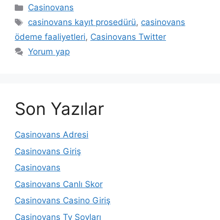
Kategoriler
Casinovans
Etiketler
casinovans kayıt prosedürü
,
casinovans
ödeme faaliyetleri
,
Casinovans Twitter
Yorum yap
Son Yazılar
Casinovans Adresi
Casinovans Giriş
Casinovans
Casinovans Canlı Skor
Casinovans Casino Giriş
Casinovans Tv Şovları