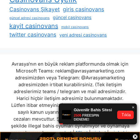
Casinovans Şikayet
giris casinovans
güncel casinovans
güncel adresi casinovans
kayit casinovans
mobil casinovans
twitter casinovans
yeni adresi casinovans
Avrasya'nın en büyük reklam platformunda olmak için
Microsoft Teams:
reklam@avrasyamarketing.com
adresimizden veya Telegram: @Avrasyamarketing
adresimizden irtibat kurabilirsiniz. (Tek iletişim
adreslerimiz teams / telegram ve mail adresimizdir.
Harici hiçbir iletişim adresimiz bulunmamaktadır.
Lütfen itibar etmeyiniz.) Türkiye yasalarına göre 7258
sayılı kanun uyarınca yasa dışı bahis oynamanın
cezaları mevcuttur. Şu an bulunduğunuz site hiç bir
şekilde illegal bahis oyunları oynatmıyor ve oynamaya
aracı olmuyordur.
ramenbet
|
18bet
|
ninbet
|
winbahis
×
|
bcbahis
|
sezonbet
|
casiwoon
|
betmoon