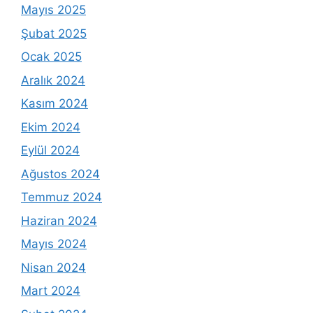
Mayıs 2025
Şubat 2025
Ocak 2025
Aralık 2024
Kasım 2024
Ekim 2024
Eylül 2024
Ağustos 2024
Temmuz 2024
Haziran 2024
Mayıs 2024
Nisan 2024
Mart 2024