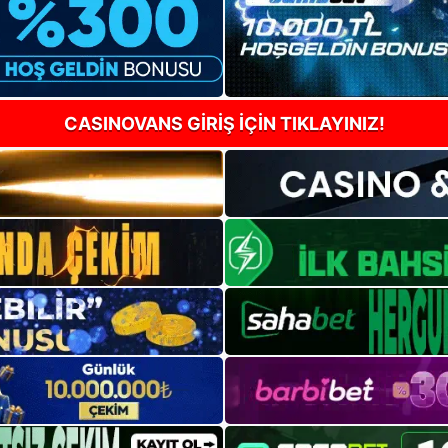
CASINOVANS GİRİŞ İÇİN TIKLAYINIZ!